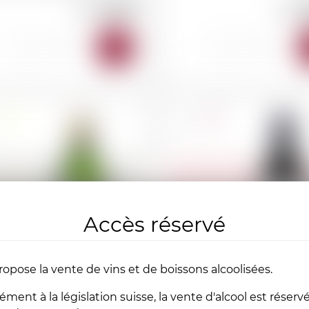
15.90
1
CHF
CHF
+
AJOUTER
-
+
AU
PANIER
e
France
75cl
Accès réservé
ropose la vente de vins et de boissons alcoolisées.
ent à la législation suisse, la vente d'alcool est réserv