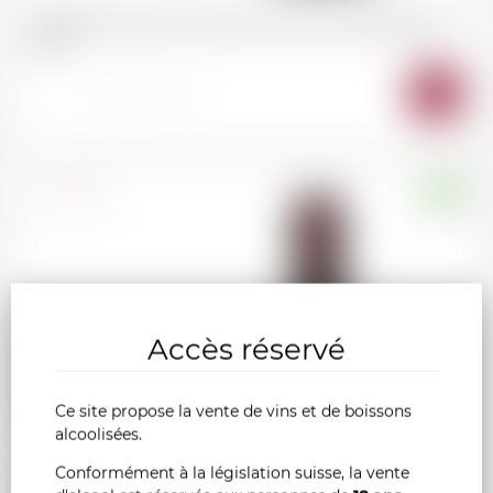
BUZET Domaine Courège-Longue "Family Réserve"
2016
-
+
AJO
AU
PAN
France
75cl
Accès réservé
Ce site propose la vente de vins et de boissons
alcoolisées.
13.90
CHF
Conformément à la législation suisse, la vente